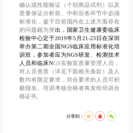
确认或性能验证（个别商品试剂）以及
质量保证分析前、中和后各环节中必须
标准化，鉴于目前国内在上述方面存在
的问题颇为突
出，国家卫生健康委临床
检验中心定于
2019
年
5
月
21-23
日在深圳
举办第二期全国
NGS
临床应用标准化培
训班，参加者应为
NGS
研发、检测技术
人员和临床
N
GS
实验室质量管理人员，
对人员资质（详见下面相关条款）及人
数均有限定要求，符合要求的人员可积
极报名。培训考核合格者将发给培训合
格证书。
分享到：