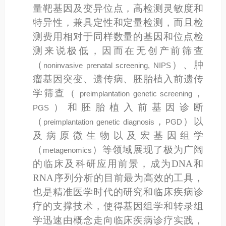
量靶基因及变异位点，高检测灵敏度和
特异性，兼具定性和定量检测，而且检
测费用相对于同样数量的基因和位点检
测来说极低，因而在无创产前筛查
（
）
、肿
noninvasive prenatal screening, NIPS
瘤基因突变、遗传病、胚胎植入前遗传
学筛查
（
，
preimplantation genetic screening
）
和
胚胎植入前基因诊断
PGS
（
，
）
以
preimplantation genetic diagnosis
PGD
及病原微生物以及宏基因组学
（
）
等领域展现了极为广阔
metagenomics
的临床及科研应用前景，成为
DNA
和
RNA
序列分析的目前最为高效的工具，
也是精准医学时代的研究和临床疾病诊
疗的支撑技术，使得基因组学和转录组
学迅速由概念走向临床疾病诊疗实践，