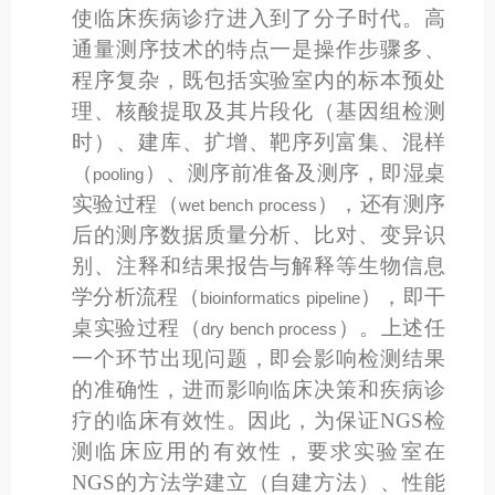
使临床疾病诊疗进入到了分子时代。高
通量测序技术的特点一是操作步骤多、
程序复杂，既包括实验室内的标本预处
理、核酸提取及其片段化（基因组检测
时）、建库、扩增、靶序列富集、混样
（
）
、测序前准备及测序，即湿桌
pooling
实验过程（
），还有测序
wet bench process
后的测序数据质量分析、比对、变异识
别、注释和结果报告与解释等生物信息
学分析流程（
），即干
bioinformatics pipeline
桌实验过程（
）。上述任
dry bench process
一个环节出现问题，即会影响检测结果
的准确性，进而影响临床决策和疾病诊
疗的临床有效性。因此，为保证
NGS
检
测临床应用的有效性，要求实验室在
NGS
的方法学建立（自建方法）、性能