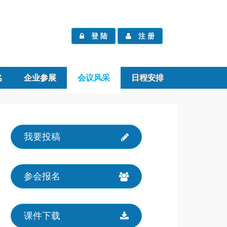
登 陆
注 册
名
企业参展
会议风采
日程安排
我要投稿
参会报名
课件下载