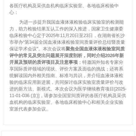
各医疗机构及采供血机构临床实验室、各地临床检验中
心：
为进一步提升我国血液体液检验临床实验室的检测能
力，助力检验结果互认工作的深入推进，
国家卫生健康委
临床检验中心定于
2025
年
11
月
20
日至
23
日，在湖南省长沙
市举办“第
34
届全国血液体液检验室间质量评价总结暨质量
保证学术会议”。本次会议将
聚焦全国血液体液检验室间质
评中的常见及突出问题展开深度剖析，同时介绍
2026
年新
开展及预研的质评项目及注意事项
；特邀国外知名专家分
享国际质评领域的现状、评价方案及面临的挑战；还将系
统解读国内外相关指南、标准与共识，并介绍血液体液检
验的临床应用新进展，共同探讨临床实验室质量评价与改
进的新方法、新模式。本次会议为医学继续教育项目
[2025-
11-01-036 (
京
)]
，请参加全国室间质评的各医疗机构及采供
血机构的临床实验室、各地临床检验中心和相关企业实验
室派代表参加会议。