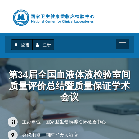
登陆
注册
Toggle
navigati
第34届全国血液体液检验室间
质量评价总结暨质量保证学术
会议
主办单位：国家卫生健康委临床检验中心
会议地点：湖南华天大酒店