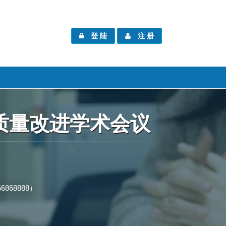
登 陆
注 册
质量改进学术会议
68888）