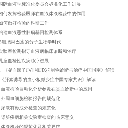
国际血液学标准化委员会标准化工作进展
如何发挥检验医师在血液体液检验中的作用
如何做好检验的科研工作
构建血液恶性肿瘤基因检测体系
B
细胞淋巴瘤的分子生物学时代
实验室检测指导血液病临床诊断和治疗
儿童血栓性疾病诊疗进展
．《凝血因子
F
Ⅷ和
F
Ⅸ抑制物诊断与治疗中国指南》解读
《肝素诱导的血小板减少症中国专家共识》解读
.
血液检验自动化分析参数在贫血诊断中的应用
.
外周血细胞检验报告的规范化
.
尿液有形成分检查的规范化
.
肾脏疾病相关实验室检查的临床意义
.
体液检验的规范化及相关要求