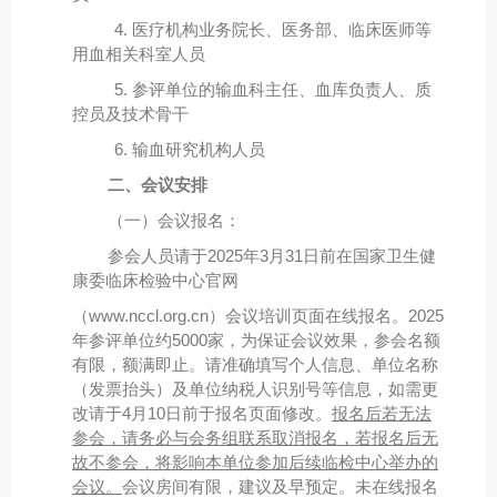
4. 医疗机构业务院长、医务部、临床医师等
用血相关科室人员
5. 参评单位的输血科主任、血库负责人、质
控员及技术骨干
6. 输血研究机构人员
二、会议安排
（一）会议报名：
参会人员请于2025年3月31日前在国家卫生健
康委临床检验中心官网
（www.nccl.org.cn）会议培训页面在线报名。2025
年参评单位约5000家，为保证会议效果，参会名额
有限，额满即止。请准确填写个人信息、单位名称
（发票抬头）及单位纳税人识别号等信息，如需更
改请于4月10日前于报名页面修改。
报名后若无法
参会，请务必与会务组联系取消报名，若报名后无
故不参会，将影响本单位参加后续临检中心举办的
会议。
会议房间有限，建议及早预定。未在线报名