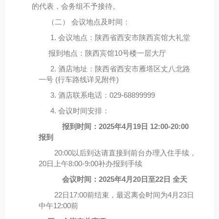
的代表，会务组不予接待。
（二） 会议地点及时间：
1. 会议地点：
陕西省西安市陕西宾馆大礼堂
报到地点：陕西宾馆10号楼一层大厅
2. 酒店地址：陕西省西安市雁塔区丈八北路
一号 (行车路线详见附件)
3. 酒店联系电话：029-68899999
4. 会议时间安排：
报到时间：
2025
年
4
月
19
日
12:00-20:00
报到
20:00以后到达请直接到前台办理入住手续，
20日上午8:00-9:00补办报到手续
会议时间：
2025
年
4
月
20
日至
22
日
全天
22日17:00前结束，最迟离会时间为4月23日
中午12:00前